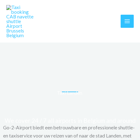
Skip
MAI
to
MEN
content
Taxi Landen
We cover 24 / 7 all airports in Belgium and around
Go-2-Airport biedt een betrouwbare en professionele shuttle-
en taxiservice voor uw reizen van of naar de stad Landen, met