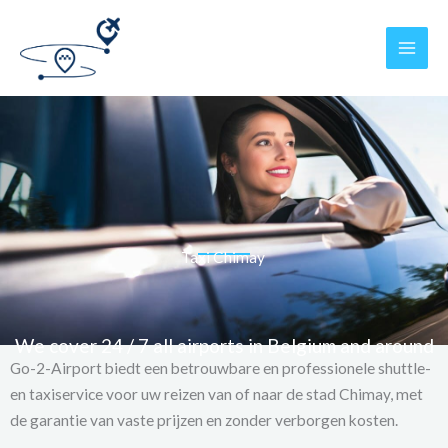
Skip
MAI
to
MEN
content
Taxi Chimay
We cover 24 / 7 all airports in Belgium and around
Go-2-Airport biedt een betrouwbare en professionele shuttle-
en taxiservice voor uw reizen van of naar de stad Chimay, met
de garantie van vaste prijzen en zonder verborgen kosten.