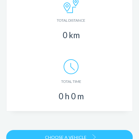
TOTAL DISTANCE
0
km
TOTAL TIME
0
h
0
m
CHOOSE A VEHICLE