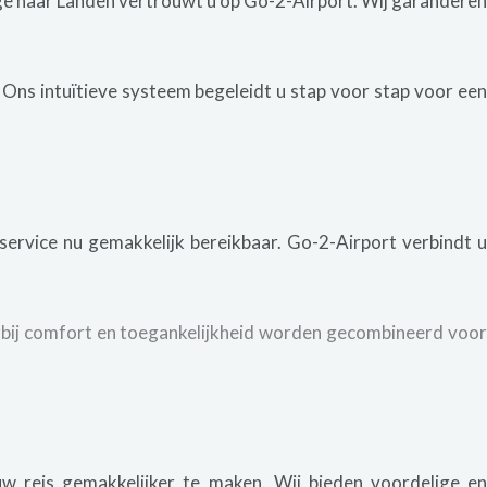
e naar Landen vertrouwt u op Go-2-Airport. Wij garandere
Ons intuïtieve systeem begeleidt u stap voor stap voor ee
 service nu gemakkelijk bereikbaar. Go-2-Airport verbindt u
arbij comfort en toegankelijkheid worden gecombineerd voo
w reis gemakkelijker te maken. Wij bieden voordelige e