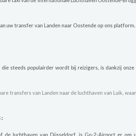
bare taxi van de Internationale Luchthaven Oostende-Brugg
an uw transfer van Landen naar Oostende op ons platform. 
die steeds populairder wordt bij reizigers, is dankzij onze
bare transfers van Landen naar de luchthaven van Luik, wa
S
:
f de luchthaven van Düsseldorf, is Go-2-Airport er om u