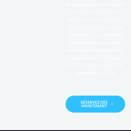
les aéroports des pays voisins
: Les Pays-Bas (Schiphol,
Eindhoven…), la France (Paris
CDG), l’Allemagne (Cologne,
Düsseldorf…). Le
transfert
vers l’aéroport
se fait dans
des voitures confortables. Le
transport privé et d’affaires
avec des voitures de luxe est
également possible.
RÉSERVEZ DÈS
MAINTENANT