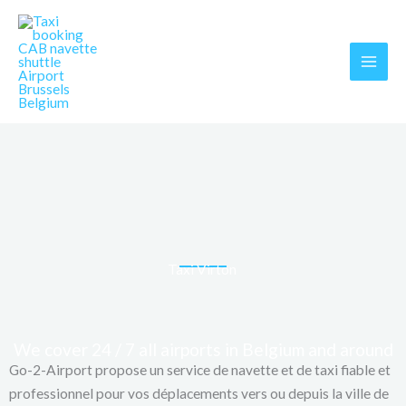
Skip
MAI
to
MEN
content
Taxi Virton
We cover 24 / 7 all airports in Belgium and around
Go-2-Airport propose un service de navette et de taxi fiable et
professionnel pour vos déplacements vers ou depuis la ville de