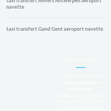
taxi transfert Anvers Antwerpen aeroport
navette
taxi transfert Gand Gent aeroport navette
A PROPOS DE NOUS
Go2Airport propose
un
service professionnel et
fiable de taxi
aéroport
depuis votre ville.
Des prix fixes et sans coûts
cachés. Nous offrons le taxi