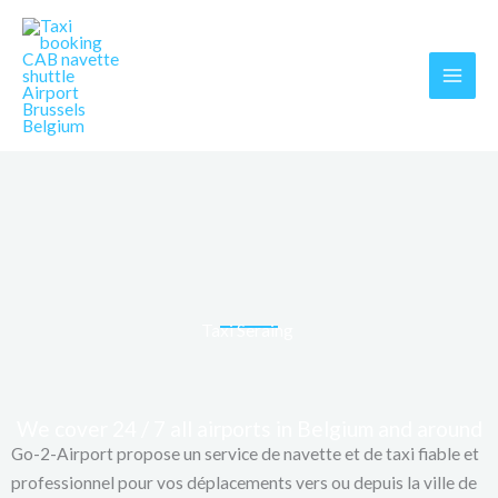
Skip
MAI
to
MEN
content
Taxi Seraing
We cover 24 / 7 all airports in Belgium and around
Go-2-Airport propose un service de navette et de taxi fiable et
professionnel pour vos déplacements vers ou depuis la ville de