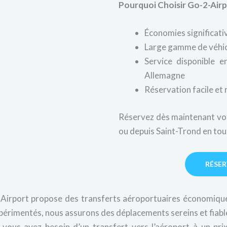
Pourquoi Choisir Go-2-Air
Économies significativ
Large gamme de véhic
Service disponible 
Allemagne
Réservation facile et 
Réservez dès maintenant vot
ou depuis Saint-Trond en tout
RÉSE
irport propose des transferts aéroportuaires économique
xpérimentés, nous assurons des déplacements sereins et fiabl
ous ayez besoin d’un transfert vers l’aéroport à un pri