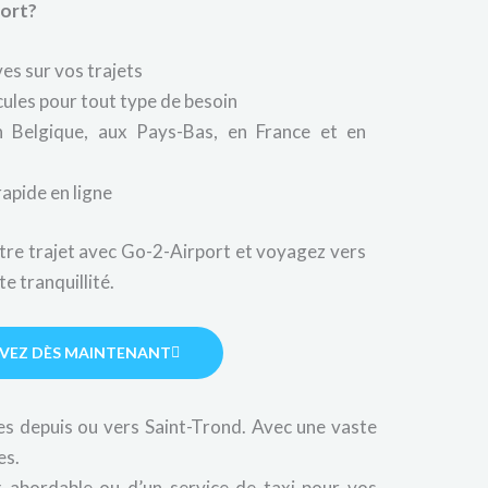
port?
es sur vos trajets
ules pour tout type de besoin
en Belgique, aux Pays-Bas, en France et en
rapide en ligne
re trajet avec Go-2-Airport et voyagez vers
e tranquillité.
RVEZ DÈS MAINTENANT
s depuis ou vers Saint-Trond. Avec une vaste
es.
x abordable ou d’un service de taxi pour vos