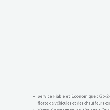
Service Fiable et Économique :
Go-2-A
flotte de véhicules et des chauffeurs e
Votre Compagnon de Voyage :
Que v