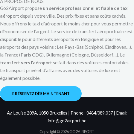
A PROPOS DE NOUS
Go2Airport propose
un service professionnel et fiable de taxi
aéroport
depuis votre ville. Des prix fixes et sans coûts cachés.
Nous offrons le taxi d’aéroport le moins cher pour vous permettre
d’économiser de l’argent. Le service de transfert aéroportuaire est
disponible pour différents aéroports en Belgique et pour les
aéroports des pays voisins : Les Pays-Bas (Schiphol, Eindhoven…),
la France (Paris CDG), l’Allemagne (Cologne, Düsseldorf…). Le
transfert vers l’aéroport
se fait dans des voitures confortables.
Le transport privé et d’affaires avec des voitures de luxe est
également possible.
RÉSERVEZ DÈS MAINTENANT
Av. Louise 209A, 1050 Bruxelles | Phone : 0484/089.037 | Email:
info@go2airport.be
Copyright © 2026 GO2AIRPORT