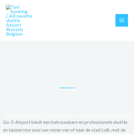
Skip
MAI
to
MEN
content
Taxi Luik
We cover 24 / 7 all airports in Belgium and around
Go-2-Airport biedt een betrouwbare en professionele shuttle-
en taxiservice voor uw reizen van of naar de stad Luik, met de