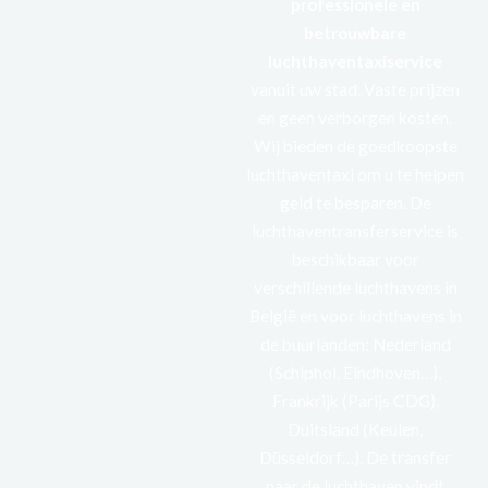
professionele
en
betrouwbare
luchthaventaxiservice
vanuit uw stad. Vaste prijzen
en geen verborgen kosten.
Wij bieden de goedkoopste
luchthaventaxi om u te helpen
geld te besparen. De
luchthaventransferservice is
beschikbaar voor
verschillende luchthavens in
België en voor luchthavens in
de buurlanden: Nederland
(Schiphol, Eindhoven…),
Frankrijk (Parijs CDG),
Duitsland (Keulen,
Düsseldorf…). De transfer
naar de luchthaven vindt