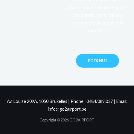
plaats in comfortabele auto’s.
Ook particulier en zakelijk
vervoer met luxe auto’s is
mogelijk.
BOEK NU
Av. Louise 209A, 1050 Bruxelles | Phone : 0484/089.037 | Email:
info@go2airport.be
Copyright © 2026 GO2AIRPORT