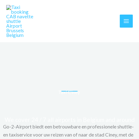
Skip
MAI
to
MEN
content
Taxi Ciney
We cover 24 / 7 all airports in Belgium and around
Go-2-Airport biedt een betrouwbare en professionele shuttle-
en taxiservice voor uw reizen van of naar de stad Ciney, met de