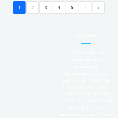
1
2
3
4
5
›
»
OVER ONS
Go2Airport biedt een
professionele
en
betrouwbare
luchthaventaxiservice
vanuit uw stad. Vaste prijzen
en geen verborgen kosten.
Wij bieden de goedkoopste
luchthaventaxi om u te helpen
geld te besparen. De
luchthaventransferservice is