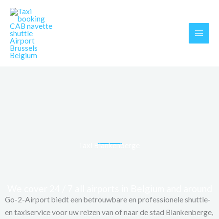
Skip
MAI
to
MEN
content
Taxi Blankenberge
We cover 24 / 7 all airports in Belgium and around
Go-2-Airport biedt een betrouwbare en professionele shuttle-
en taxiservice voor uw reizen van of naar de stad Blankenberge,