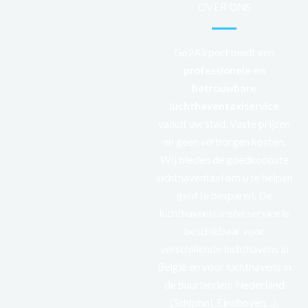
OVER ONS
Go2Airport biedt een
professionele
en
betrouwbare
luchthaventaxiservice
vanuit uw stad. Vaste prijzen
en geen verborgen kosten.
Wij bieden de goedkoopste
luchthaventaxi om u te helpen
geld te besparen. De
luchthaventransferservice is
beschikbaar voor
verschillende luchthavens in
België en voor luchthavens in
de buurlanden: Nederland
(Schiphol, Eindhoven…),