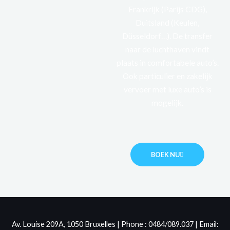
Frankrijk (Parijs CDG),
Duitsland (Keulen,
Düsseldorf…). De transfer
naar de luchthaven vindt
plaats in comfortabele auto’s.
Ook particulier en zakelijk
vervoer met luxe auto’s is
mogelijk.
BOEK NU
Av. Louise 209A, 1050 Bruxelles | Phone : 0484/089.037 | Email: