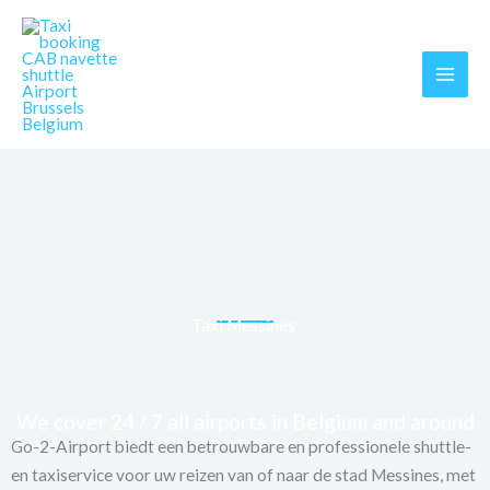
Skip
MAI
to
MEN
content
Taxi Messines
We cover 24 / 7 all airports in Belgium and around
Go-2-Airport biedt een betrouwbare en professionele shuttle-
en taxiservice voor uw reizen van of naar de stad Messines, met