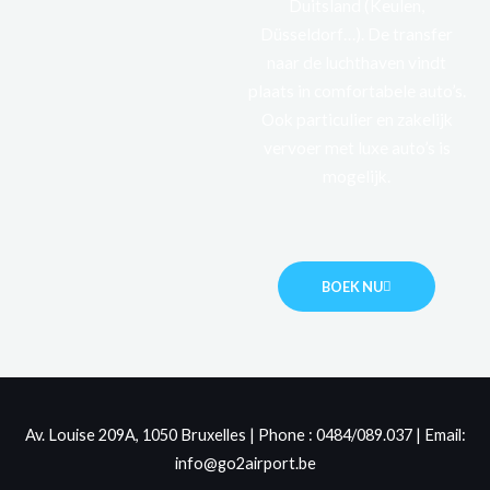
Duitsland (Keulen,
Düsseldorf…). De transfer
naar de luchthaven vindt
plaats in comfortabele auto’s.
Ook particulier en zakelijk
vervoer met luxe auto’s is
mogelijk.
BOEK NU
Av. Louise 209A, 1050 Bruxelles | Phone : 0484/089.037 | Email:
info@go2airport.be