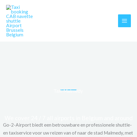
Skip
MAI
to
MEN
content
Taxi Malmedy
We cover 24 / 7 all airports in Belgium and around
Go-2-Airport biedt een betrouwbare en professionele shuttle-
en taxiservice voor uw reizen van of naar de stad Malmedy, met