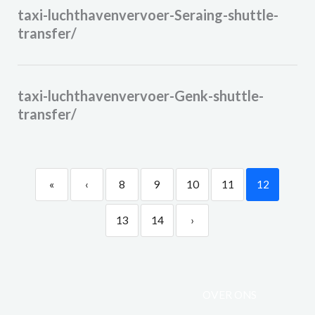
taxi-luchthavenvervoer-Seraing-shuttle-
transfer/
taxi-luchthavenvervoer-Genk-shuttle-
transfer/
«
‹
8
9
10
11
12
13
14
›
OVER ONS