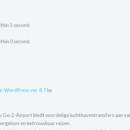
ithin
5
second.
ithin
0
second.
r WordPress ver. 8.7
by
:
Go-2-Airport biedt voordelige luchthaventransfers aan van
zorgeloos en betrouwbaar reizen.