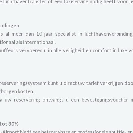
e luchthaventransfer of een taxiservice nodig heeft voor 
bindingen
s al meer dan 10 jaar specialist in luchthavenverbindin
ionaal als internationaal.
ffeurs vervoeren u in alle veiligheid en comfort in luxe 
reserveringssysteem kunt u direct uw tarief verkrijgen do
rborgen kosten.
 uw reservering ontvangt u een bevestigingsvoucher met 
 tot 30%
Airport biedt een betrouwbare en professionele shuttle- en 