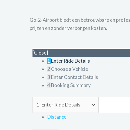
Go-2-Airport biedt een betrouwbare en professi
prijzen en zonder verborgen kosten.
[Close]
1
Enter Ride Details
2
Choose a Vehicle
3
Enter Contact Details
4
Booking Summary
Distance