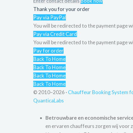
Enter contact details
Book now
Thank you for your order
Pay via PayPal
You will be redirected to the payment page w
Pay via Credit Card
You will be redirected to the payment page w
Pay for order
Back To Home
Back To Home
Back To Home
Back To Home
© 2010–2026 ·
Chauffeur Booking System fo
QuanticaLabs
Betrouwbare en economische service
en ervaren chauffeurs zorgen wij voor 