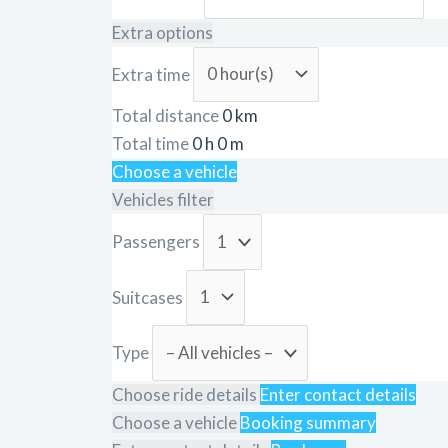
Extra options
Extra time
Total distance
0
km
Total time
0
h
0
m
Choose a vehicle
Vehicles filter
Passengers
Suitcases
Type
Choose ride details
Enter contact details
Choose a vehicle
Booking summary