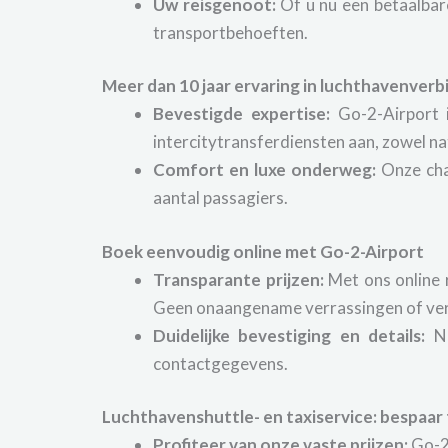
Uw reisgenoot:
Of u nu een betaalbar
transportbehoeften.
Meer dan 10 jaar ervaring in luchthavenver
Bevestigde expertise:
Go-2-Airport i
intercitytransferdiensten aan, zowel nat
Comfort en luxe onderweg:
Onze chau
aantal passagiers.
Boek eenvoudig online met Go-2-Airport
Transparante prijzen:
Met ons online 
Geen onaangename verrassingen of ve
Duidelijke bevestiging en details:
Na
contactgegevens.
Luchthavenshuttle- en taxiservice: bespaar
Profiteer van onze vaste prijzen:
Go-2-