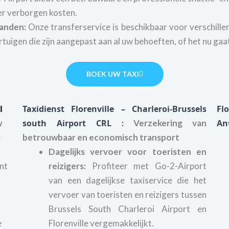
er verborgen kosten.
landen:
Onze transferservice is beschikbaar voor verschillen
tuigen die zijn aangepast aan al uw behoeften, of het nu ga
BOEK UW TAXI
l
Taxidienst Florenville – Charleroi-Brussels
Fl
w
south Airport CRL
:
Verzekering van
An
s
betrouwbaar en economisch transport
Dagelijks vervoer voor toeristen en
nt
reizigers:
Profiteer met Go-2-Airport
van een dagelijkse taxiservice die het
vervoer van toeristen en reizigers tussen
Brussels South Charleroi Airport en
e
Florenville vergemakkelijkt.