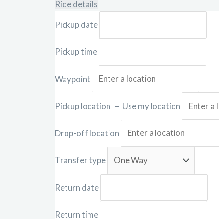
Ride details
Pickup date
Pickup time
Waypoint
Pickup location
–
Use my location
Drop-off location
Transfer type
Return date
Return time